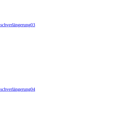
tischverlängerung03
tischverlängerung04